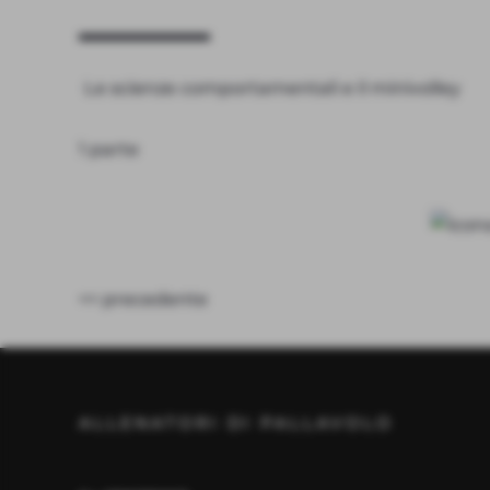
Le scienze comportamentali e il minivolley
1 parte
<< precedente
ALLENATORI DI PALLAVOLO