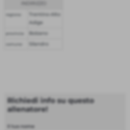
INDIRIZZO
Trentino-Alto
regione:
Adige
Bolzano
provincia:
Silandro
comune:
Richiedi info su questo
allenatore!
Il tuo nome