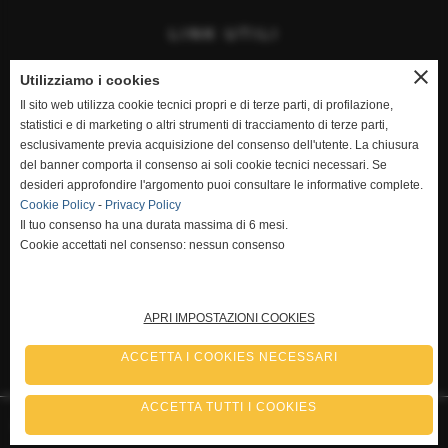
LINK UTILI
close
Home
Utilizziamo i cookies
Il sito web utilizza cookie tecnici propri e di terze parti, di profilazione,
Contattaci
statistici e di marketing o altri strumenti di tracciamento di terze parti,
esclusivamente previa acquisizione del consenso dell'utente. La chiusura
Privacy Policy
del banner comporta il consenso ai soli cookie tecnici necessari. Se
desideri approfondire l'argomento puoi consultare le informative complete.
Cookie Policy
Cookie Policy
-
Privacy Policy
Il tuo consenso ha una durata massima di 6 mesi.
Mappa del sito web
Cookie accettati nel consenso: nessun consenso
APRI IMPOSTAZIONI COOKIES
ACCETTA I COOKIES NECESSARI
ACCETTA TUTTI I COOKIES
Realizzazione siti web www.sitoper.it