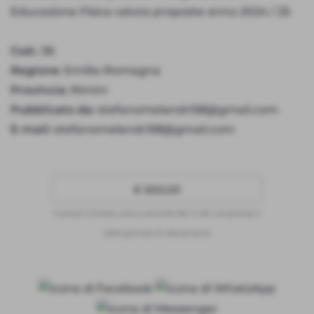
Educazione Fisica valuta proposte anno 2024 / 25
Cod.:
36
Regione:
Emilia-Romagna
Provincia:
Rimini
Pubblicato da:
stefanomelandri58@gmail.com
E-mail:
stefanomelandri58@gmail.com
€ 600,00
Il prezzo richiesto varia a seconda del nr dei campionati e
delle giornate di allenamento