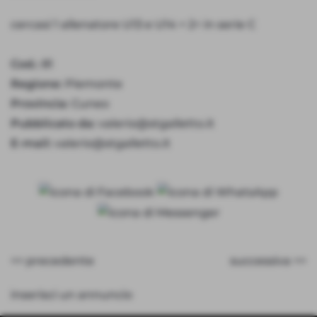
cercasi 1 allenatore U13 e U14 + 2^ in serie C
Cod.:
81
Regione:
Piemonte
Provincia:
Cuneo
Pubblicato da:
valerio@stgalletto.it
E-mail:
valerio@stgalletto.it
<< precedente
successiva >>
inserisci un annuncio