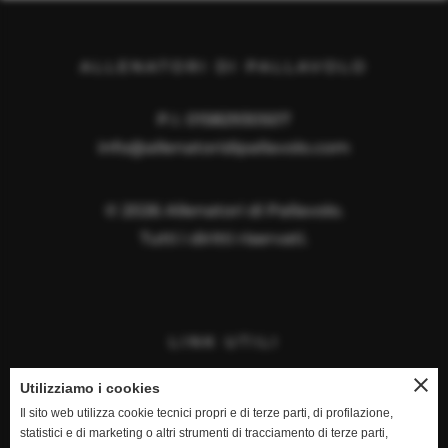
ALLENATORI DI PALLAVOLO
P.I. 01582930507
info@allenatoridipallavolo.com
©
2026
Allenatori di Pallavolo.
Tutti i diritti riservati.
LINK UTILI
close
Home
Utilizziamo i cookies
Il sito web utilizza cookie tecnici propri e di terze parti, di profilazione,
Contattaci
statistici e di marketing o altri strumenti di tracciamento di terze parti,