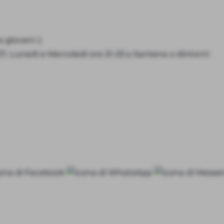
 giovani :)
7, Lunedì e Mercoledì ore 21-23 a Santena o dintorni