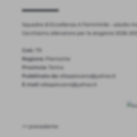
Squadra di Eccellenza A Femminile - adulte ma
Cerchiamo allenatore per la stagione 2026-202
Cod.:
79
Regione:
Piemonte
Provincia:
Torino
Pubblicato da:
elisapiovano@yahoo.it
E-mail:
elisapiovano@yahoo.it
<< precedente