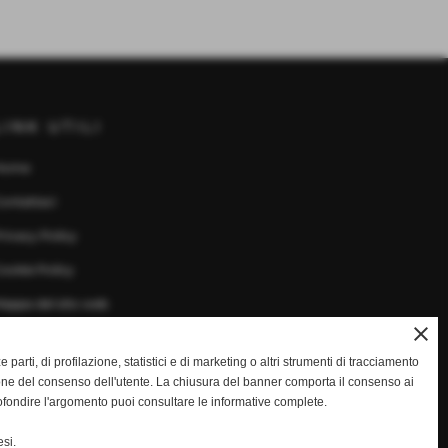
LINK UTILI
Home
ontattaci
rivacy Policy
ookie Policy
appa del sito web
close
ze parti, di profilazione, statistici e di marketing o altri strumenti di tracciamento
ione del consenso dell'utente. La chiusura del banner comporta il consenso ai
ofondire l'argomento puoi consultare le informative complete.
si.