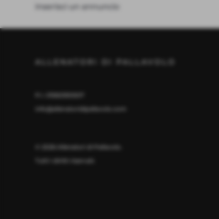
inserisci un annuncio
ALLENATORI DI PALLAVOLO
P.I. 01582930507
info@allenatoridipallavolo.com
©
2026
Allenatori di Pallavolo.
Tutti i diritti riservati.