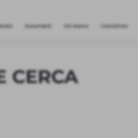
dcast
Documenti
Chi siamo
Contattaci
E CERCA