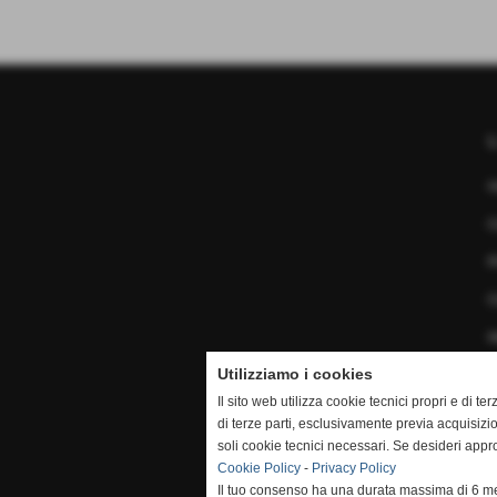
C
P
C
M
Utilizziamo i cookies
Il sito web utilizza cookie tecnici propri e di ter
di terze parti, esclusivamente previa acquisiz
soli cookie tecnici necessari. Se desideri appr
Cookie Policy
-
Privacy Policy
Il tuo consenso ha una durata massima di 6 me