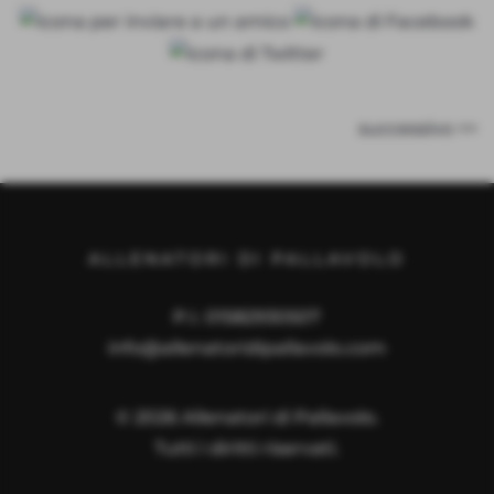
successivo >>
ALLENATORI DI PALLAVOLO
P.I. 01582930507
info@allenatoridipallavolo.com
©
2026
Allenatori di Pallavolo.
Tutti i diritti riservati.