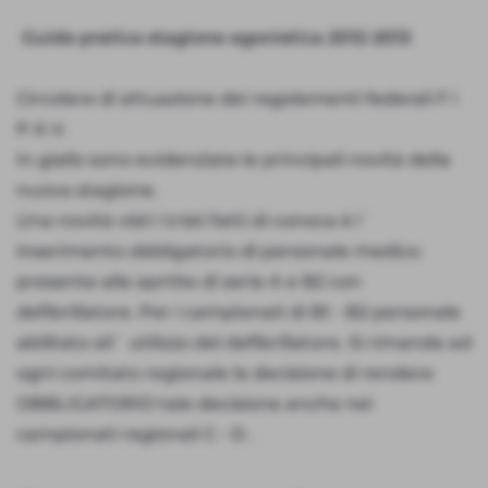
Guida pratica stagione agonistica 2012-2013
Circolare di attuazione dei regolamenti federali F I
P A V.
In giallo sono evidenziate le principali novità della
nuova stagione.
Una novità visti i tristi fatti di conoca è l´
inserimento obbligatorio di personale medico
presente alle aprtite di serie A e B2 con
defibrillatore. Per i campionati di B1 - B2 personale
abilitato all´ utilizzo del defibrillatore. Si rimanda ad
ogni comitato regionale la decisione di rendere
OBBLIGATORIO tale decisione anche nei
campionati regionali C - D .