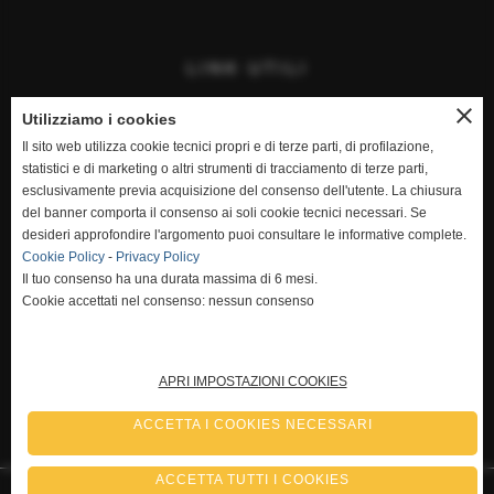
LINK UTILI
close
Home
Utilizziamo i cookies
Il sito web utilizza cookie tecnici propri e di terze parti, di profilazione,
Contattaci
statistici e di marketing o altri strumenti di tracciamento di terze parti,
esclusivamente previa acquisizione del consenso dell'utente. La chiusura
Privacy Policy
del banner comporta il consenso ai soli cookie tecnici necessari. Se
desideri approfondire l'argomento puoi consultare le informative complete.
Cookie Policy
Cookie Policy
-
Privacy Policy
Il tuo consenso ha una durata massima di 6 mesi.
Mappa del sito web
Cookie accettati nel consenso: nessun consenso
APRI IMPOSTAZIONI COOKIES
ACCETTA I COOKIES NECESSARI
ACCETTA TUTTI I COOKIES